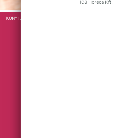
108 Horeca Kft.
KONYHAI GÉPEK, BERENDEZÉSEK, ROZSDAMENTES BÚTOROK
VENDÉGLÁTÓIPARI ESZKÖZÖK
ARCADIA
ASTERIA
AURORA REVOLUTION
AURORA VESUVIUS
BLACK BAND
BLOCKLEY SLATE
BROWN DAPPLE