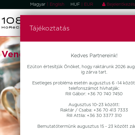
|
Magyar
English
HUF
|
EUR
Bejelentkezés
Tájékoztatás
Vendéglátóipari Eszközök
Kedves Partnereink!
Ezúton értesítjük Önöket, hogy raktárunk 2026 aug
ig zárva tart.
Esetleges probléma esetén augusztus 6 -14 között
telefonszámot hívhatják:
Rill Gábor: +36 70 740 7450
Augusztus 10-23 között:
Raktár / Csaba: +36 70 413 7333
Rill Attila: +36 30 3377 310
Bemutatótermünk augusztus 15 - 23 között zár