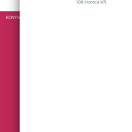
108 Horeca Kft.
KONYHAI GÉPEK, BERENDEZÉSEK, ROZSDAMENTES BÚTOROK
VENDÉGLÁTÓIPARI ESZKÖZÖK
ARCADIA
ASTERIA
AURORA REVOLUTION
AURORA VESUVIUS
BLACK BAND
BLOCKLEY SLATE
BROWN DAPPLE