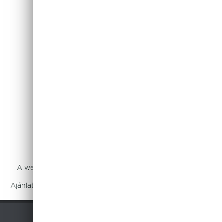
A weboldalon látható árak tájékoztató jellegűek és nem
minősülnek árajánlatnak.
Ajánlatkérésükkel kérjük forduljanak a 108 HoReCa Kft-hez.