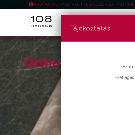
+36-70-740-7450 +36 1 783-5082 +36 1 783-5
AKCIÓS
Tájékoztatás
Otthon Design
Ezúto
Esetleges