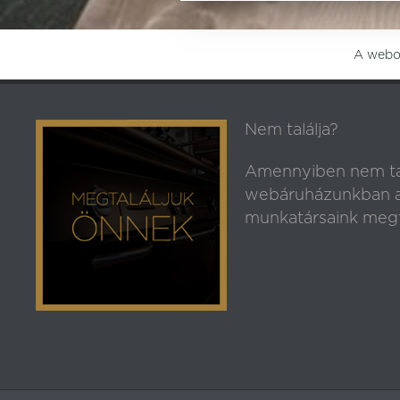
A webol
Nem találja?
Amennyiben nem ta
webáruházunkban az
munkatársaink megt