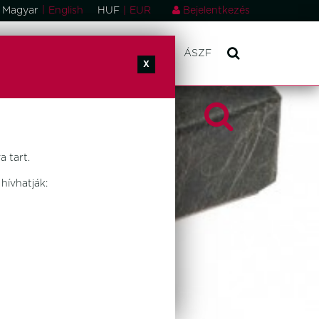
|
Magyar
English
HUF
|
EUR
Bejelentkezés
ONSÁGOK
RÓLUNK
KAPCSOLAT
ÁSZF
X
 tart.
hívhatják: