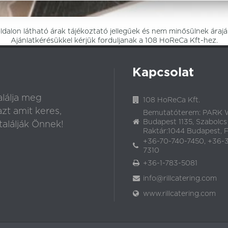
dalon látható árak tájékoztató jellegűek és nem minősülnek árajá
Ajánlatkérésükkel kérjük forduljanak a 108 HoReCa Kft-hez.
Kapcsolat
lálja meg
108 HoReCa Kft.
t amit keres,
Bemutatóterem: PARK W
Budapest 1135, Szabolcs
alálják Önnek!
Raktár:1044 Budapest, Fó
+36-70-740-7450, +36-
7310
+36-1-783-5081
info@rillcatering.com
www.rillcatering.com