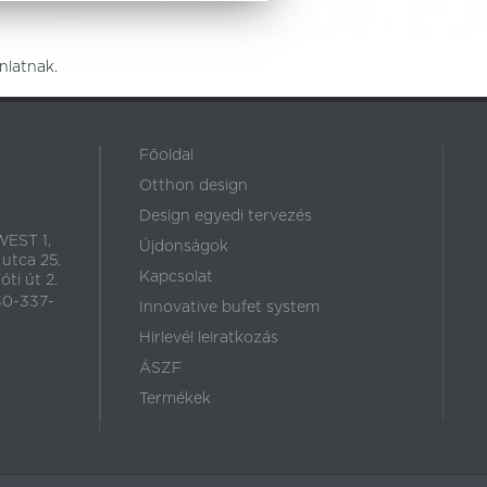
nlatnak.
Főoldal
Otthon design
Design egyedi tervezés
EST 1,
Újdonságok
 utca 25.
Kapcsolat
ti út 2.
30-337-
Innovative bufet system
Hirlevél leiratkozás
ÁSZF
Termékek