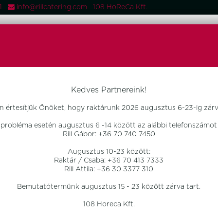
081
info@rillcatering.com 108 HoReCa Kft.
 TERMÉKEK
FŐOLDAL
TERMÉKEK
OTTHON DESIGN
ÚJD
Kedves Partnereink!
n értesítjük Önöket, hogy raktárunk 2026 augusztus 6-23-ig zárva
 probléma esetén augusztus 6 -14 között az alábbi telefonszámot 
Rill Gábor: +36 70 740 7450
Augusztus 10-23 között:
Raktár / Csaba: +36 70 413 7333
Rill Attila: +36 30 3377 310
Bemutatótermünk augusztus 15 - 23 között zárva tart.
108 Horeca Kft.