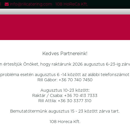
081
info@rillcatering.com 108 HoReCa Kft.
 TERMÉKEK
FŐOLDAL
TERMÉKEK
OTTHON DESIGN
ÚJD
Kedves Partnereink!
n értesítjük Önöket, hogy raktárunk 2026 augusztus 6-23-ig zárva
 probléma esetén augusztus 6 -14 között az alábbi telefonszámot 
Rill Gábor: +36 70 740 7450
Augusztus 10-23 között:
Raktár / Csaba: +36 70 413 7333
Rill Attila: +36 30 3377 310
Bemutatótermünk augusztus 15 - 23 között zárva tart.
108 Horeca Kft.