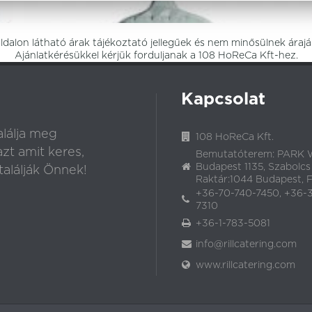
dalon látható árak tájékoztató jellegűek és nem minősülnek árajá
Ajánlatkérésükkel kérjük forduljanak a 108 HoReCa Kft-hez.
Kapcsolat
lálja meg
108 HoReCa Kft.
t amit keres,
Bemutatóterem: PARK W
Budapest 1135, Szabolcs
alálják Önnek!
Raktár:1044 Budapest, Fó
+36-70-740-7450, +36-
7310
+36-1-783-5081
info@rillcatering.com
www.rillcatering.com