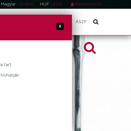
|
Magyar
English
HUF
|
EUR
Bejelentkezés
ONSÁGOK
RÓLUNK
KAPCSOLAT
ÁSZF
X
 tart.
hívhatják: