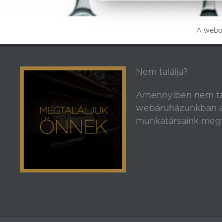
A webol
Nem találja?
Amennyiben nem ta
webáruházunkban az
munkatársaink megt