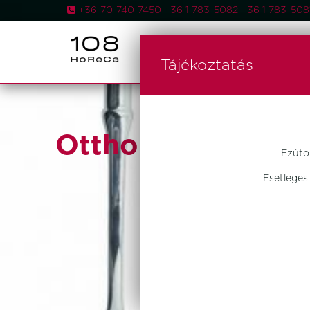
+36-70-740-7450 +36 1 783-5082 +36 1 783-5
AKCIÓS
Tájékoztatás
Otthon Design
Ezúto
Esetleges