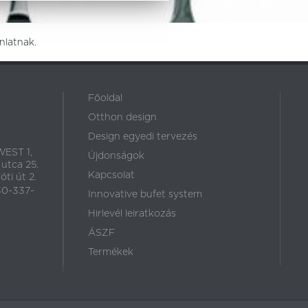
nlatnak.
Főoldal
Otthon design
Design egyedi tervezés
EST 1,
Újdonságok
 utca 25.
Kapcsolat
ti út 2.
30-337-
Innovative bufet system
Hirlevél leiratkozás
ÁSZF
Termékek