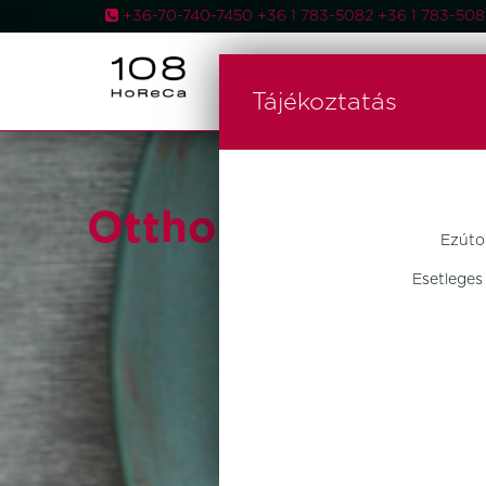
+36-70-740-7450 +36 1 783-5082 +36 1 783-5
AKCIÓS
Tájékoztatás
Otthon Design
Ezúto
Esetleges