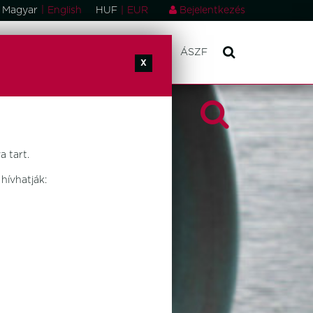
|
Magyar
English
HUF
|
EUR
Bejelentkezés
ONSÁGOK
RÓLUNK
KAPCSOLAT
ÁSZF
X
 tart.
hívhatják: