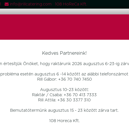
081
info@rillcatering.com 108 HoReCa Kft.
 TERMÉKEK
FŐOLDAL
TERMÉKEK
OTTHON DESIGN
ÚJD
Kedves Partnereink!
n értesítjük Önöket, hogy raktárunk 2026 augusztus 6-23-ig zárva
 probléma esetén augusztus 6 -14 között az alábbi telefonszámot 
Rill Gábor: +36 70 740 7450
Augusztus 10-23 között:
Raktár / Csaba: +36 70 413 7333
Rill Attila: +36 30 3377 310
Bemutatótermünk augusztus 15 - 23 között zárva tart.
108 Horeca Kft.