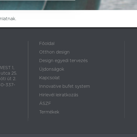
nlatnak.
Főoldal
Otthon design
Design egyedi tervezés
EST 1,
Újdonságok
 utca 25.
Kapcsolat
ti út 2.
30-337-
Innovative bufet system
Hirlevél leiratkozás
ÁSZF
Termékek