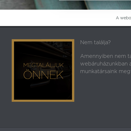
A webol
Nem találja?
Amennyiben nem ta
webáruházunkban az
munkatársaink megt