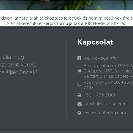
dalon látható árak tájékoztató jellegűek és nem minősülnek árajá
Ajánlatkérésükkel kérjük forduljanak a 108 HoReCa Kft-hez.
Kapcsolat
lálja meg
108 HoReCa Kft.
t amit keres,
Bemutatóterem: PARK W
Budapest 1135, Szabolcs
alálják Önnek!
Raktár:1044 Budapest, Fó
+36-70-740-7450, +36-
7310
+36-1-783-5081
info@rillcatering.com
www.rillcatering.com