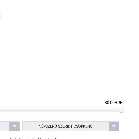
olás
Diana
Gavia
Gavia
Kingham
Kingham
Kingham
Optimo
Pompeii
Redford
Spiro
Stone Blue
Stone Ginger
Wing
Otthon Design
NÉPSZERŰ SZERINT CSÖKKENŐ