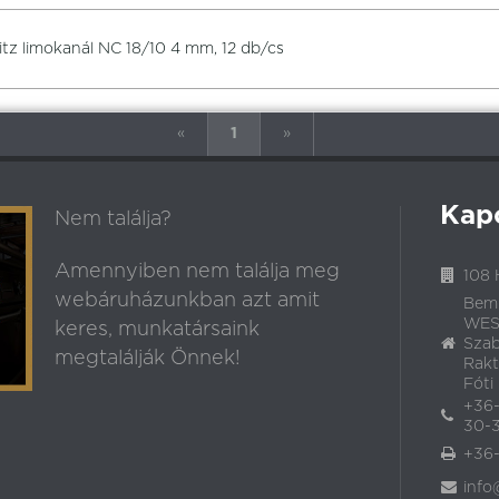
itz limokanál NC 18/10 4 mm, 12 db/cs
«
1
»
Kap
Nem találja?
Amennyiben nem találja meg
108 
webáruházunkban azt amit
Bem
WEST
keres, munkatársaink
Szab
megtalálják Önnek!
Rakt
Fóti 
+36-
30-3
+36-
info