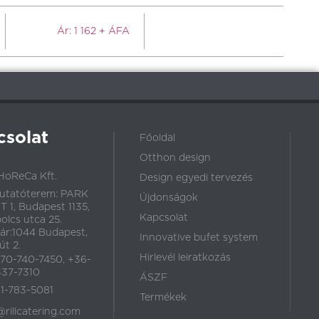
Ár:
1 162
+ ÁFA
csolat
Főoldal
Otthon design
HoReCa Kft.
Design egyedi tervezés
utatóterem: PARK
Újdonságok
 1, Budapest 1135,
Kapcsolat
olcs utca 25.
ár:1044 Budapest,
Innovative bufet system
út 2.
Hirlevél leiratkozás
70-740-7450, +36-
37-7310
ÁSZF
1-783-5081
Termékek
@rillcatering.com