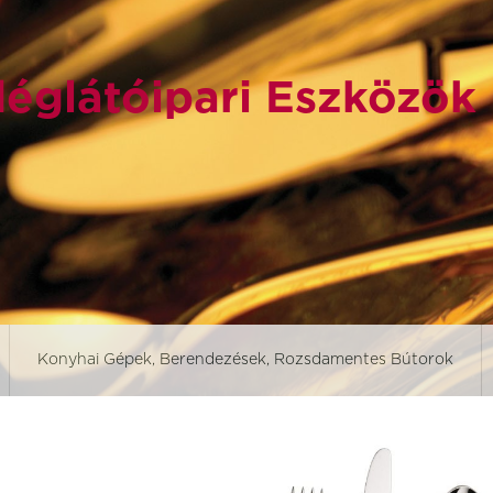
églátóipari Eszközök
Konyhai Gépek, Berendezések, Rozsdamentes Bútorok
Aurora revolution
Aurora Vesuvius
Black ban