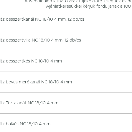
A weboldalon látható árak tájékoztató jellegűek és n
Ajánlatkérésükkel kérjük forduljanak a 10
itz desszertkanál NC 18/10 4 mm, 12 db/cs
itz desszertvilla NC 18/10 4 mm, 12 db/cs
itz desszertkés NC 18/10 4 mm
itz Leves merőkanál NC 18/10 4 mm
itz Tortalapát NC 18/10 4 mm
itz halkés NC 18/10 4 mm