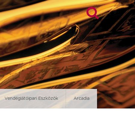
Vendéglátóipari Eszközök
Arcadia
d
Blockley Slate
Brown Dapple