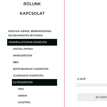
Carolyn
RÓLUNK
KAPCSOLAT
Gembroo
KONYHAI GÉPEK, BERENDEZÉSEK,
Loxia
ROZSDAMENTES BÚTOROK
VENDÉGLÁTÓIPARI ESZKÖZÖK
Revoluti
ASZTALI PATIKA
BÁRESZKÖZÖK
BBQ
Stone Gr
BÜFÉ/BANQUET ESZKÖZÖK
CUKRÁSZATI ESZKÖZÖK
Akciós T
EVŐESZKÖZÖK
1300
ARDEN
ÁR SZE
AUSZTRIA