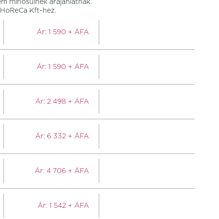
em minősülnek árajánlatnak.
8 HoReCa Kft-hez.
Ár:
1 590
+ ÁFA
Ár:
1 590
+ ÁFA
Ár:
2 498
+ ÁFA
Ár:
6 332
+ ÁFA
Ár:
4 706
+ ÁFA
Ár:
1 542
+ ÁFA