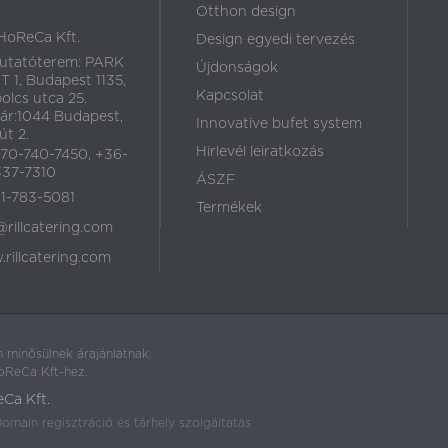
Otthon design
HoReCa Kft.
Design egyedi tervezés
utatóterem: PARK
Újdonságok
 1, Budapest 1135,
Kapcsolat
olcs utca 25.
ár:1044 Budapest,
Innovative bufet system
út 2.
Hirlevél leiratkozás
70-740-7450, +36-
37-7310
ÁSZF
1-783-5081
Termékek
@rillcatering.com
rillcatering.com
 minősülnek árajánlatnak.
HoReCa Kft-hez.
eCa Kft.
omain regisztráció és tárhely szolgáltatás