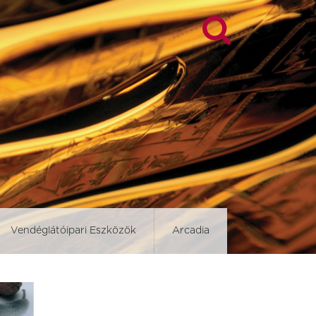
Vendéglátóipari Eszközök
Arcadia
d
Blockley Slate
Brown Dapple