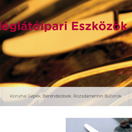
églátóipari Eszközök
Konyhai Gépek, Berendezések, Rozsdamentes Bútorok
Aurora revolution
Aurora Vesuvius
Black ban