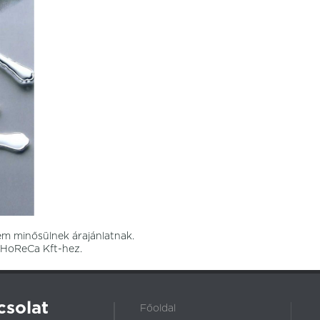
olás
Diana
Gavia
Gavia
Kingham
Kingham
Kingham
Optimo
Pompeii
Redford
Spiro
Stone Blue
Stone Ginger
Wing
Otthon Design
em minősülnek árajánlatnak.
8 HoReCa Kft-hez.
csolat
Főoldal