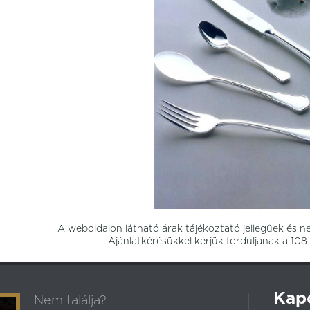
Catering/Lauterjung
CITI
Craft
Csomag
k
Gembrook
Honeybourne
Italok
JP
Monet
Numa
Nyx
Optimo
Optimo
on new
Revolution new
Rustic Olive
Spiro
een
Superior
Vinezza
William Edwards
A weboldalon látható árak tájékoztató jellegűek és n
ermékek
Ajánlatkérésükkel kérjük forduljanak a 10
Kap
Nem találja?