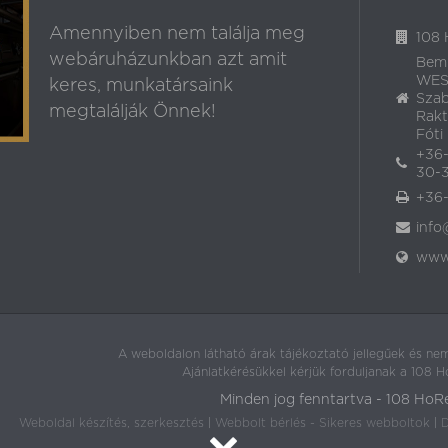
Amennyiben nem találja meg
108 
webáruházunkban azt amit
Bem
WEST
keres, munkatársaink
Szab
megtalálják Önnek!
Rakt
Fóti 
+36-
30-3
+36-
info
www.
A weboldalon látható árak tájékoztató jellegűek és nem
Ajánlatkérésükkel kérjük forduljanak a 108 
Minden jog fenntartva - 108 HoR
Weboldal készítés, szerkesztés
|
Webbolt bérlés - Sikeres webboltok
|
D