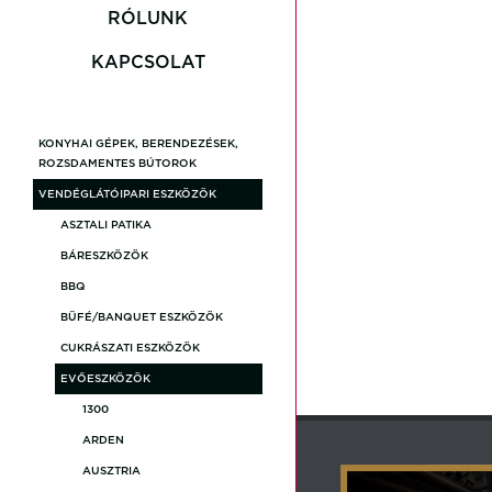
Carolyn
RÓLUNK
KAPCSOLAT
Gembroo
KONYHAI GÉPEK, BERENDEZÉSEK,
Loxia
ROZSDAMENTES BÚTOROK
VENDÉGLÁTÓIPARI ESZKÖZÖK
Revoluti
ASZTALI PATIKA
BÁRESZKÖZÖK
BBQ
Stone Gr
BÜFÉ/BANQUET ESZKÖZÖK
CUKRÁSZATI ESZKÖZÖK
Akciós T
EVŐESZKÖZÖK
1300
ARDEN
AUSZTRIA