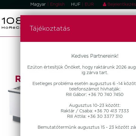
|
Magyar
English
HUF
|
EUR
Bejelentkezés
Tájékoztatás
Konyhai Gépek,
Kedves Partnereink!
Berendezések,
Ezúton értesítjük Önöket, hogy raktárunk 2026 aug
ig zárva tart.
Rozsdamentes Bútorok
Esetleges probléma esetén augusztus 6 -14 között
telefonszámot hívhatják:
Rill Gábor: +36 70 740 7450
Augusztus 10-23 között:
Raktár / Csaba: +36 70 413 7333
Rill Attila: +36 30 3377 310
Bemutatótermünk augusztus 15 - 23 között zár