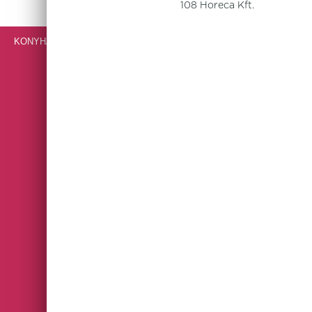
108 Horeca Kft.
KONYHAI GÉPEK, BERENDEZÉSEK, ROZSDAMENTES BÚTOROK
VENDÉGLÁTÓIPARI ESZKÖZÖK
ARCADIA
ASTERIA
AURORA REVOLUTION
AURORA VESUVIUS
BLACK BAND
BLOCKLEY SLATE
BROWN DAPPLE