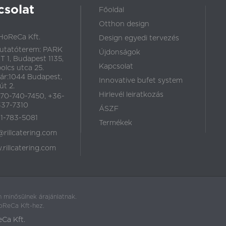
csolat
Főoldal
Otthon design
HoReCa Kft.
Design egyedi tervezés
utatóterem: PARK
Újdonságok
 1, Budapest 1135,
Kapcsolat
olcs utca 25.
ár:1044 Budapest,
Innovative bufet system
út 2.
Hirlevél leiratkozás
70-740-7450, +36-
37-7310
ÁSZF
1-783-5081
Termékek
@rillcatering.com
rillcatering.com
 minősülnek árajánlatnak.
HoReCa Kft-hez.
eCa Kft.