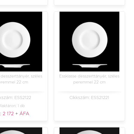
 desszerttányér, széles
Essklasse desszerttányér, széles
eremmel 22 cm
peremmel 22 cm
kszám: ESS2122
Cikkszám: ESS21221
Raktáron: 1 db
r:
2 172
+ ÁFA