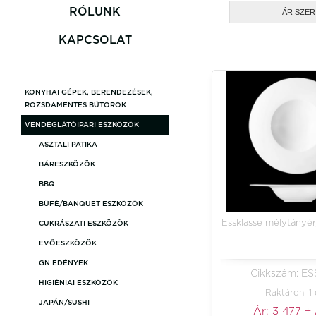
Carolyn
RÓLUNK
ÁR SZE
KAPCSOLAT
Gembroo
KONYHAI GÉPEK, BERENDEZÉSEK,
Loxia
ROZSDAMENTES BÚTOROK
VENDÉGLÁTÓIPARI ESZKÖZÖK
Revoluti
ASZTALI PATIKA
BÁRESZKÖZÖK
BBQ
Stone Gr
BÜFÉ/BANQUET ESZKÖZÖK
Essklasse mélytányér
CUKRÁSZATI ESZKÖZÖK
Akciós T
EVŐESZKÖZÖK
GN EDÉNYEK
Cikkszám: ES
HIGIÉNIAI ESZKÖZÖK
Raktáron: 1
JAPÁN/SUSHI
Ár:
3 477
+