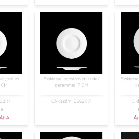
ér, széles
Essklasse lapostányér, széles
Essklasse
7 CM
peremmel 17 CM
p
S2117
Cikkszám: ESS21171
Cik
 db
 ÁFA
Á