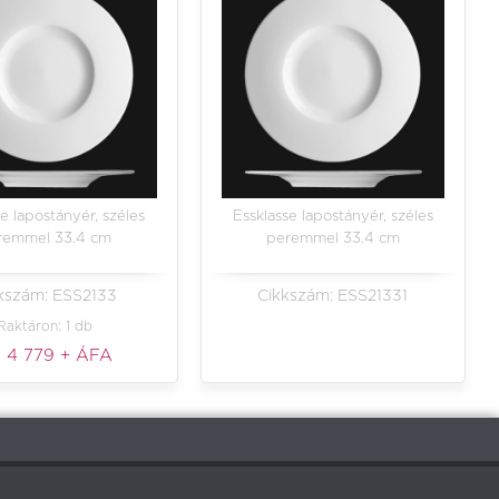
e lapostányér, széles
Essklasse lapostányér, széles
remmel 33.4 cm
peremmel 33.4 cm
kszám: ESS2133
Cikkszám: ESS21331
Raktáron: 1 db
:
4 779
+ ÁFA