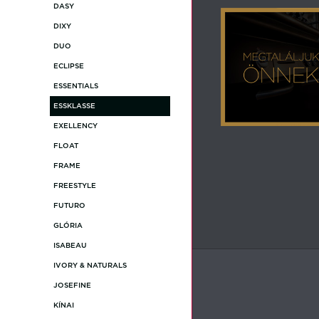
DASY
DIXY
DUO
ECLIPSE
ESSENTIALS
ESSKLASSE
EXELLENCY
FLOAT
FRAME
FREESTYLE
FUTURO
GLÓRIA
ISABEAU
IVORY & NATURALS
JOSEFINE
KÍNAI