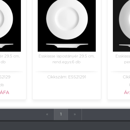
ér 29.5 cm,
Essklasse lapostányér 29.5 cm,
Essklass
 db
rend.egys:6 db
pe
S2129
Cikkszám: ESS21291
Cik
 db
 ÁFA
Ár
«
1
»