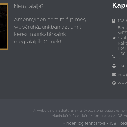
Kap
Nem találja?
Amennyiben nem találja meg
108 
webáruházunkban azt amit
Bem
WEST
keres, munkatársaink
Szab
megtalálják Önnek!
Rakt
Fóti 
+36-
30-3
+36-
info
www.
A weboldalon látható árak tájékoztató jellegűek és nem
Ajánlatkérésükkel kérjük forduljanak a 108 
Minden jog fenntartva - 108 HoR