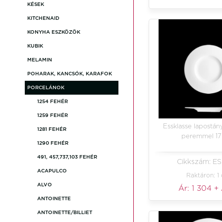
KÉSEK
KITCHENAID
KONYHA ESZKÖZÖK
KUBIK
MELAMIN
POHARAK, KANCSÓK, KARAFOK
PORCELÁNOK
1254 FEHÉR
1259 FEHÉR
Essklasse lapostány
1281 FEHÉR
peremmel 1
1290 FEHÉR
491, 457,737,103 FEHÉR
Cikkszám: ES
ACAPULCO
Raktáron: 1
ALVO
Ár:
1 304
+
ANTOINETTE
ANTOINETTE/BILLIET