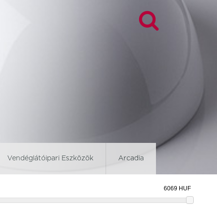
Vendéglátóipari Eszközök
Arcadia
d
Blockley Slate
Brown Dapple