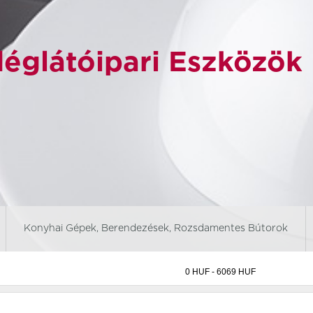
églátóipari Eszközök
Konyhai Gépek, Berendezések, Rozsdamentes Bútorok
Aurora revolution
Aurora Vesuvius
Black ban