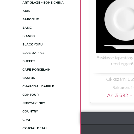
ART GLAZE - BONE CHINA
AXIS
BAROQUE
BASIC
BIANCO
BLACK YORU
BLUE DAPPLE
Essklasse lapostány
BUFFET
rend.egys:6
CAFE PORCELAIN
CASTOR
Cikkszám: ES
CHARCOAL DAPPLE
Raktáron: 1
Ár:
3 692
+
CONTOUR
COSY&TRENDY
COUNTRY
CRAFT
CRUCIAL DETAIL