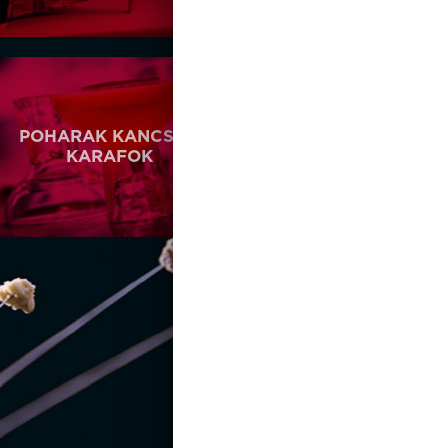
POHARAK KANCSÓK
PORCELÁNOK
KARAFOK
De
sign