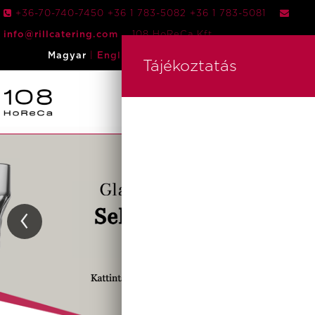
+36-70-740-7450 +36 1 783-5082 +36 1 783-5081
info@rillcatering.com
108 HoReCa Kft.
|
Magyar
English
HUF
|
EUR
Bejelentkezés
Tájékoztatás