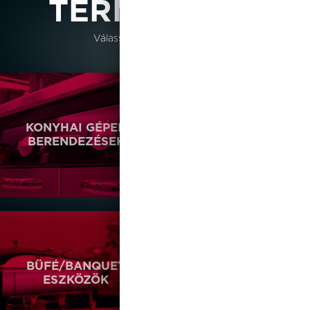
TERMÉKEINK
Válasszon kategóriáinkból
KONYHAI GÉPEK
VENDÉGLÁTÓIPARI
BERENDEZÉSEK
ESZKÖZÖK
ROZSDAMENTES
BÚTOROK
BÜFÉ/BANQUET
EVŐESZKÖZÖK
ESZKÖZÖK