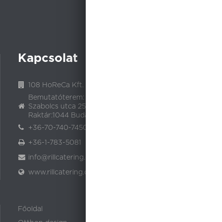
munkatársaink
megtalálják Önnek!
Kapcsolat
108 HoReCa Kft.
Bemutatóterem: PARK WEST 1, Budapest 1135,
Szabolcs utca 25.
Raktár:1044 Budapest, Fóti út 2.
+36-70-740-7450, +36-30-337-7310
+36-1-783-5081
info@rillcatering.com
www.rillcatering.com
Főoldal