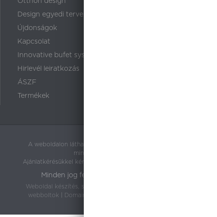
Otthon design
Design egyedi tervezés
Újdonságok
Kapcsolat
Innovative bufet system
Hirlevél leiratkozás
ÁSZF
Termékek
A weboldalon látható árak tájékoztató jellegűek és nem
minősülnek árajánlatnak.
Ajánlatkérésükkel kérjük forduljanak a 108 HoReCa Kft-hez.
Minden jog fenntartva - 108 HoReCa Kft.
Weboldal készítés, szerkesztés
|
Webbolt bérlés - Sikeres
webboltok
|
Domain regisztráció és tárhely szolgáltatás