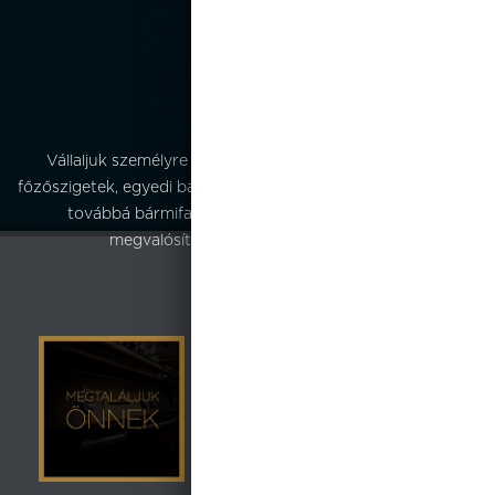
egyedi
tervezés
Vállaljuk személyre szabott komplett konyhatechnogiák,
főzőszigetek, egyedi bárpúltok megtervezést és kivitelezést,
továbbá bármifajta buffet koncepció megálmodást és
megvalósítását.
Forduljon hozzánk bizalommal.
Nem találja?
Amennyiben nem
találja meg
webáruházunkban azt
amit keres,