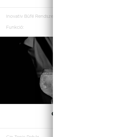
Inovativ Büfé Rendszer
Funkció:
Kiemelés és/vagy tárolás (kiemelő megfordítva tároló),
A magasító, magasítóként önmagában, továbbá
tartókeretként Gn méretű tálakkal, tálcákkal, edényekkel is
használható.
A kiemelő a magasítóval, különféle szintek elérését teszi
lehetővé
A kiemelő tároló rendszer, szoba hőmérsékletű, illetve
hideg ételek/italok tárolására alkalmas.
Gin & Tonic