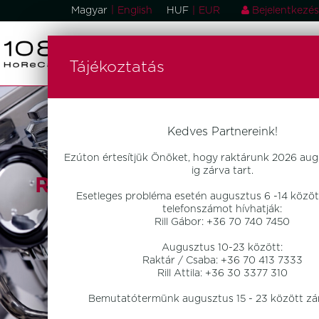
|
Magyar
English
HUF
|
EUR
Bejelentkezés
Tájékoztatás
Konyhai Gépek,
Kedves Partnereink!
Berendezések,
Ezúton értesítjük Önöket, hogy raktárunk 2026 aug
ig zárva tart.
Rozsdamentes Bútorok
Esetleges probléma esetén augusztus 6 -14 között
telefonszámot hívhatják:
Rill Gábor: +36 70 740 7450
Augusztus 10-23 között:
Raktár / Csaba: +36 70 413 7333
Rill Attila: +36 30 3377 310
Bemutatótermünk augusztus 15 - 23 között zár