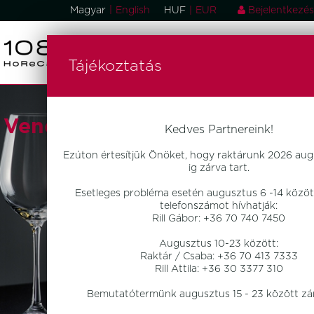
|
Magyar
English
HUF
|
EUR
Bejelentkezés
Tájékoztatás
Vendéglátóipari Eszközök
Kedves Partnereink!
Ezúton értesítjük Önöket, hogy raktárunk 2026 aug
ig zárva tart.
Esetleges probléma esetén augusztus 6 -14 között
telefonszámot hívhatják:
Rill Gábor: +36 70 740 7450
Augusztus 10-23 között:
Raktár / Csaba: +36 70 413 7333
Rill Attila: +36 30 3377 310
Bemutatótermünk augusztus 15 - 23 között zár