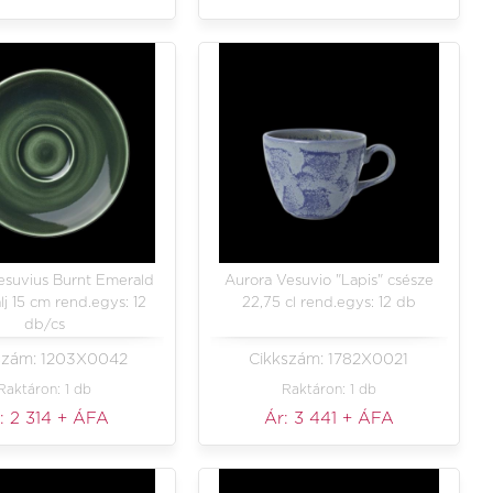
esuvius Burnt Emerald
Aurora Vesuvio "Lapis" csésze
lj 15 cm rend.egys: 12
22,75 cl rend.egys: 12 db
db/cs
szám: 1203X0042
Cikkszám: 1782X0021
Raktáron: 1 db
Raktáron: 1 db
:
2 314
+ ÁFA
Ár:
3 441
+ ÁFA