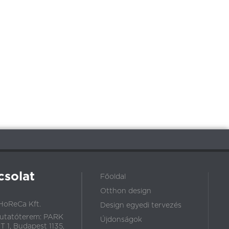
csolat
Főoldal
Otthon design
HoReCa Kft.
Design egyedi tervezés
utatóterem: PARK
Újdonságok
 1, Budapest 1135,