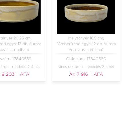
tányér 20,25 cm,
Mélytányér 16,5 cm,
nd.egys: 12 db Aurora
"Amber"rend.egys: 12 db Aurora
uvius, sorolható
Vesuvius, sorolható
kszám: 17840559
Cikkszám: 17840560
táron - rendelés 2-4 hét
Nincs raktáron - rendelés 2-4 hét
:
9 203
+ ÁFA
Ár:
7 916
+ ÁFA