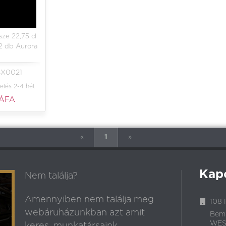
sze 22,75 cl
2 db Aurora
4X0021
elés 2-4 hét
 ÁFA
«
1
»
Kap
Nem találja?
Amennyiben nem találja meg
108 
webáruházunkban azt amit
Bem
WEST
keres, munkatársaink