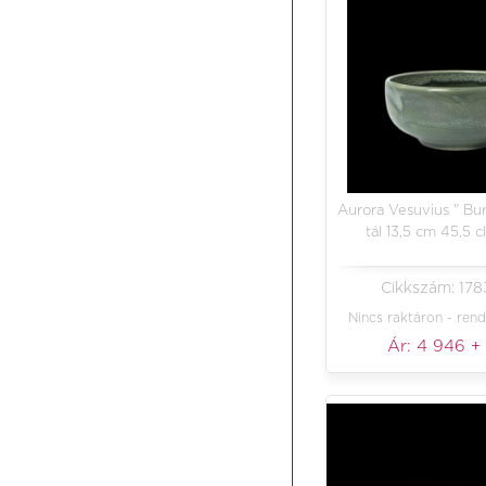
Aurora Vesuvius " Bu
tál 13,5 cm 45,5 c
Cikkszám: 17
Nincs raktáron - rend
Ár:
4 946
+