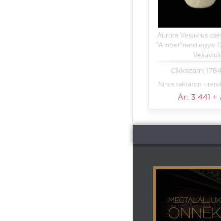
Aurora Vesuvius csé
"Amber"rend.egys: 1
Vesuvius
Cikkszám: 178
Nincs raktáron - rend
Ár:
3 441
+