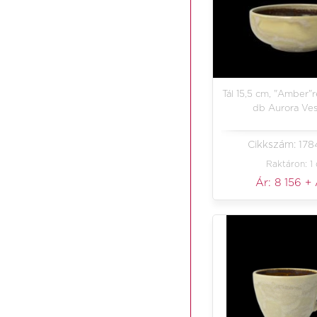
Tál 15,5 cm, "Amber"r
db Aurora Ves
Cikkszám: 17
Raktáron: 1
Ár:
8 156
+