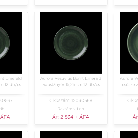
rnt Emerald
Aurora Vesuvius Burnt Emerald
Aurora V
cm 12 db/cs
lapostányér 15,25 cm 12 db/cs
csésze a
030567
Cikkszám: 12030568
Cikk
 db
Raktáron: 1 db
 ÁFA
Ár:
2 834
+ ÁFA
Ár