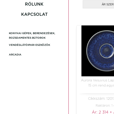
Carolyn
RÓLUNK
ÁR SZE
KAPCSOLAT
Gembroo
KONYHAI GÉPEK, BERENDEZÉSEK,
Loxia
ROZSDAMENTES BÚTOROK
VENDÉGLÁTÓIPARI ESZKÖZÖK
Revoluti
ARCADIA
Stone Gr
Aurora Vesuvius Lapi
Akciós T
15 cm rend.egys
Cikkszám: 120
Raktáron: 1
Ár:
2 314
+