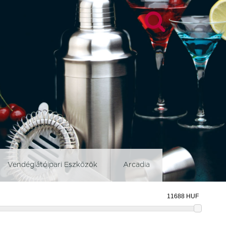
Vendéglátóipari Eszközök
Arcadia
d
Blockley Slate
Brown Dapple