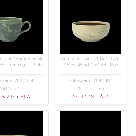
suvius " Burnt Emerald
Aurora Vesuvius tál, borostyán,
,5 cl rend.egys: 12 db
13.5cm, 45.5cl, 25x23x9l 12/cs
kszám: 17830624
Cikkszám: 17840481
Raktáron: 1 db
Raktáron: 1 db
:
5 247
+ ÁFA
Ár:
4 946
+ ÁFA