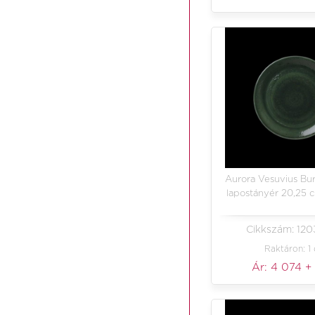
Aurora Vesuvius Bu
lapostányér 20,25 
Cikkszám: 12
Raktáron: 1
Ár:
4 074
+