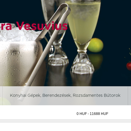
ra Vesuvius
Konyhai Gépek, Berendezések, Rozsdamentes Bútorok
Aurora revolution
Aurora Vesuvius
Black ban