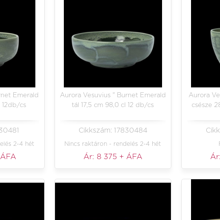
rnet Emerald
Aurora Vesuvius " Burnet Emerald
Aurora Ve
l 12db/cs
tál 17,5 cm 98,0 cl 12 db/cs
csésze 28
830481
Cikkszám: 17830484
Cik
elés 2-4 hét
Nincs raktáron - rendelés 2-4 hét
 ÁFA
Ár:
8 375
+ ÁFA
Ár