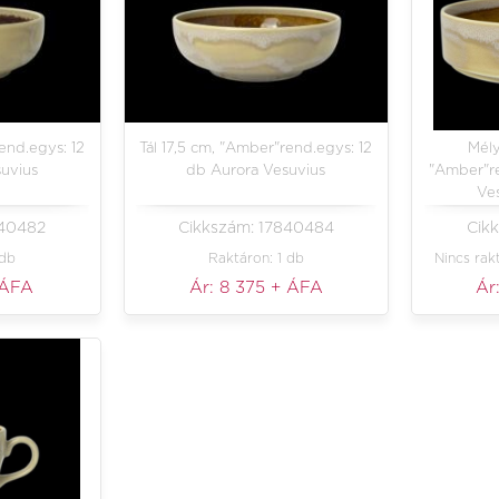
end.egys: 12
Tál 17,5 cm, "Amber"rend.egys: 12
Mély
uvius
db Aurora Vesuvius
"Amber"re
Ves
840482
Cikkszám: 17840484
Cik
 db
Raktáron: 1 db
Nincs rak
 ÁFA
Ár:
8 375
+ ÁFA
Ár