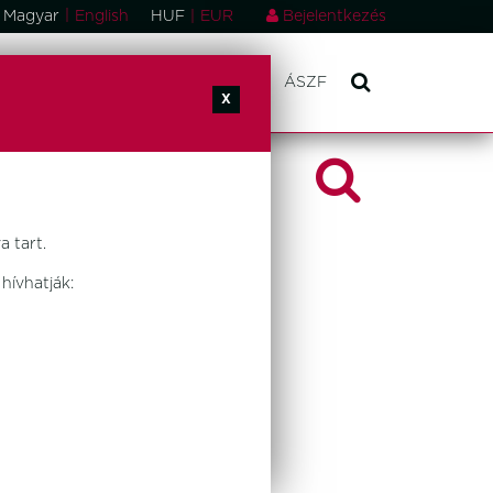
|
Magyar
English
HUF
|
EUR
Bejelentkezés
ONSÁGOK
RÓLUNK
KAPCSOLAT
ÁSZF
X
 tart.
hívhatják: