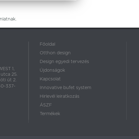
nlatnak.
Főoldal
Otthon design
Design egyedi tervezés
EST 1,
Újdonságok
 utca 25.
Kapcsolat
ti út 2.
30-337-
Innovative bufet system
Hirlevél leiratkozás
ÁSZF
Termékek