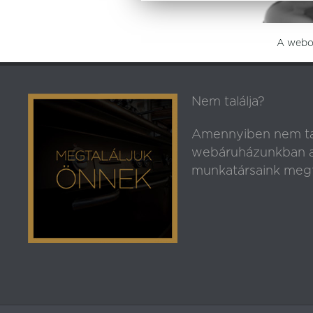
A webol
Nem találja?
Amennyiben nem ta
webáruházunkban az
munkatársaink megt