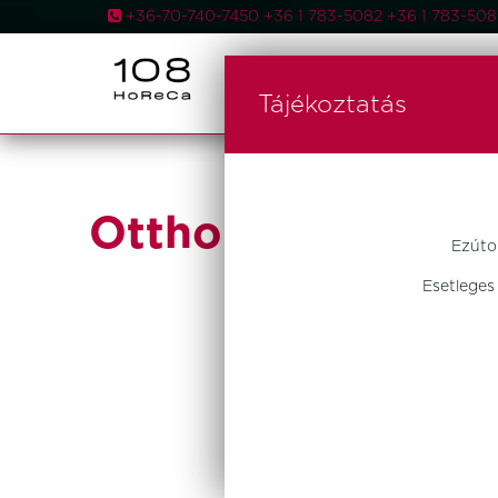
+36-70-740-7450 +36 1 783-5082 +36 1 783-5
AKCIÓS
Tájékoztatás
Otthon Design
Ezúto
Esetleges