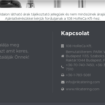
dalon látható árak tájékoztató jellegűek és nem minősülnek árajá
Ajánlatkérésükkel kérjük forduljanak a 108 HoReCa Kft-hez.
Kapcsolat
lálja meg
108 HoReCa Kft.
t amit keres,
Bemutatóterem: PARK W
Budapest 1135, Szabolcs
alálják Önnek!
Raktár:1044 Budapest, Fó
+36-70-740-7450, +36-
7310
+36-1-783-5081
info@rillcatering.com
www.rillcatering.com