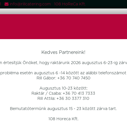
081
info@rillcatering.com 108 HoReCa Kft.
 TERMÉKEK
FŐOLDAL
TERMÉKEK
OTTHON DESIGN
ÚJD
Kedves Partnereink!
n értesítjük Önöket, hogy raktárunk 2026 augusztus 6-23-ig zárva
 probléma esetén augusztus 6 -14 között az alábbi telefonszámot 
Rill Gábor: +36 70 740 7450
Augusztus 10-23 között:
Raktár / Csaba: +36 70 413 7333
Rill Attila: +36 30 3377 310
Bemutatótermünk augusztus 15 - 23 között zárva tart.
108 Horeca Kft.