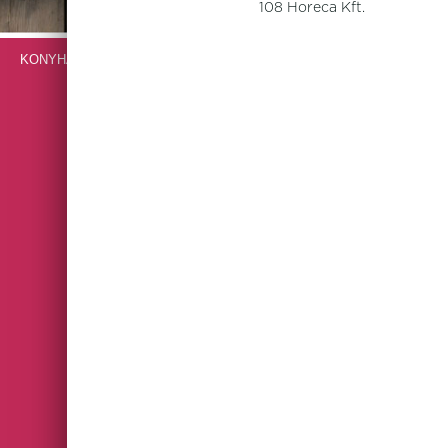
108 Horeca Kft.
KONYHAI GÉPEK, BERENDEZÉSEK, ROZSDAMENTES BÚTOROK
VENDÉGLÁTÓIPARI ESZKÖZÖK
ARCADIA
ASTERIA
AURORA REVOLUTION
AURORA VESUVIUS
BLACK BAND
BLOCKLEY SLATE
BROWN DAPPLE