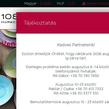
|
Magyar
English
HUF
|
EUR
Bejelentkezés
Tájékoztatás
Vendéglátóipari Eszközök
Kedves Partnereink!
Ezúton értesítjük Önöket, hogy raktárunk 2026 aug
ig zárva tart.
Esetleges probléma esetén augusztus 6 -14 között
telefonszámot hívhatják:
Rill Gábor: +36 70 740 7450
Augusztus 10-23 között:
Raktár / Csaba: +36 70 413 7333
Rill Attila: +36 30 3377 310
Bemutatótermünk augusztus 15 - 23 között zár