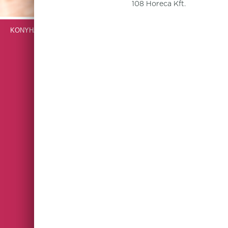
108 Horeca Kft.
KONYHAI GÉPEK, BERENDEZÉSEK, ROZSDAMENTES BÚTOROK
VENDÉGLÁTÓIPARI ESZKÖZÖK
ARCADIA
ASTERIA
AURORA REVOLUTION
AURORA VESUVIUS
BLACK BAND
BLOCKLEY SLATE
BROWN DAPPLE