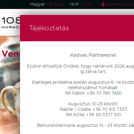
|
Magyar
English
HUF
|
EUR
Bejelentkezés
Tájékoztatás
Vendéglátóipari Eszközök
Kedves Partnereink!
Ezúton értesítjük Önöket, hogy raktárunk 2026 aug
ig zárva tart.
Esetleges probléma esetén augusztus 6 -14 között
telefonszámot hívhatják:
Rill Gábor: +36 70 740 7450
Augusztus 10-23 között:
Raktár / Csaba: +36 70 413 7333
Rill Attila: +36 30 3377 310
Bemutatótermünk augusztus 15 - 23 között zár