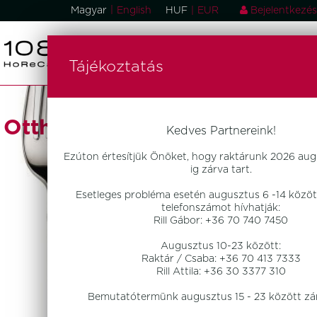
|
Magyar
English
HUF
|
EUR
Bejelentkezés
Tájékoztatás
Otthon Design
Kedves Partnereink!
Ezúton értesítjük Önöket, hogy raktárunk 2026 aug
ig zárva tart.
Esetleges probléma esetén augusztus 6 -14 között
telefonszámot hívhatják:
Rill Gábor: +36 70 740 7450
Augusztus 10-23 között:
Raktár / Csaba: +36 70 413 7333
Rill Attila: +36 30 3377 310
Bemutatótermünk augusztus 15 - 23 között zár