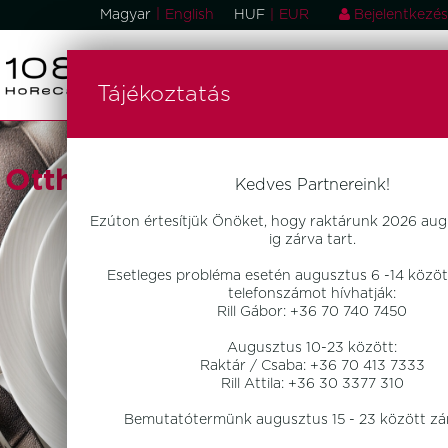
|
Magyar
English
HUF
|
EUR
Bejelentkezés
Tájékoztatás
Otthon Design
Kedves Partnereink!
Ezúton értesítjük Önöket, hogy raktárunk 2026 aug
ig zárva tart.
Esetleges probléma esetén augusztus 6 -14 között
telefonszámot hívhatják:
Rill Gábor: +36 70 740 7450
Augusztus 10-23 között:
Raktár / Csaba: +36 70 413 7333
Rill Attila: +36 30 3377 310
Bemutatótermünk augusztus 15 - 23 között zár