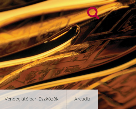
Vendéglátóipari Eszközök
Arcadia
d
Blockley Slate
Brown Dapple