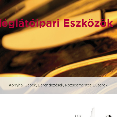
églátóipari Eszközök
Konyhai Gépek, Berendezések, Rozsdamentes Bútorok
Aurora revolution
Aurora Vesuvius
Black ban