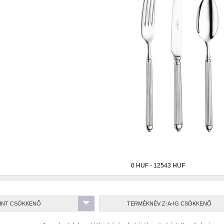
Catering/Lauterjung
CITI
Craft
Csomag
k
Gembrook
Honeybourne
Italok
JP
Monet
Numa
Nyx
Optimo
Optimo
on new
Revolution new
Rustic Olive
Spiro
een
Superior
Vinezza
William Edwards
ermékek
RINT CSÖKKENŐ
TERMÉKNÉV Z-A-IG CSÖKKENŐ