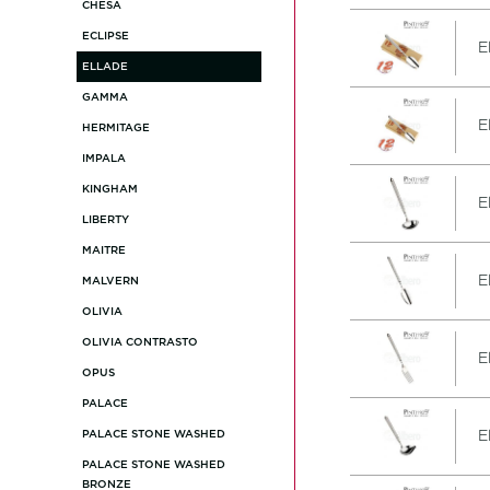
CHESA
ECLIPSE
E
ELLADE
GAMMA
E
HERMITAGE
IMPALA
KINGHAM
E
LIBERTY
MAITRE
E
MALVERN
OLIVIA
OLIVIA CONTRASTO
E
OPUS
PALACE
E
PALACE STONE WASHED
PALACE STONE WASHED
BRONZE