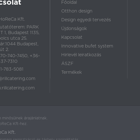
csolat
Főoldal
Otthon design
HoReCa Kft.
Design egyedi tervezés
utatóterem: PARK
Újdonságok
 1, Budapest 1135,
Kapcsolat
olcs utca 25.
ár:1044 Budapest,
Innovative bufet system
út 2.
Hirlevél leiratkozás
70-740-7450, +36-
37-7310
ÁSZF
1-783-5081
Termékek
@rillcatering.com
rillcatering.com
 minősülnek árajánlatnak.
HoReCa Kft-hez.
eCa Kft.
omain regisztráció és tárhely szolgáltatás