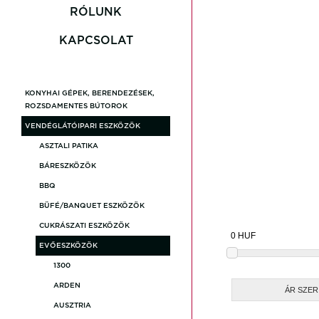
Carolyn
RÓLUNK
KAPCSOLAT
Gembroo
KONYHAI GÉPEK, BERENDEZÉSEK,
Loxia
ROZSDAMENTES BÚTOROK
VENDÉGLÁTÓIPARI ESZKÖZÖK
Revoluti
ASZTALI PATIKA
BÁRESZKÖZÖK
BBQ
Stone Gr
BÜFÉ/BANQUET ESZKÖZÖK
CUKRÁSZATI ESZKÖZÖK
Akciós T
EVŐESZKÖZÖK
1300
ARDEN
ÁR SZE
AUSZTRIA