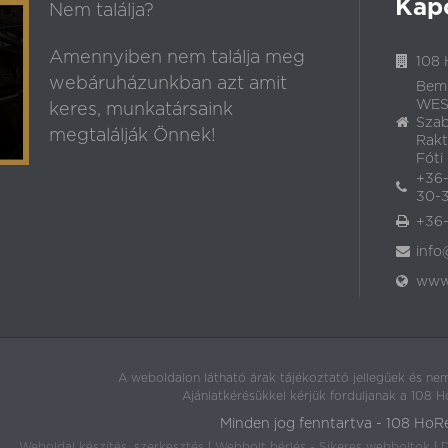
Kap
Nem találja?
Amennyiben nem találja meg
108 
webáruházunkban azt amit
Bem
WEST
keres, munkatársaink
Szab
megtalálják Önnek!
Rakt
Fóti 
+36-
30-3
+36-
info
www.
A weboldalon látható árak tájékoztató jellegűek és nem
Ajánlatkérésükkel kérjük forduljanak a 108 
Minden jog fenntartva - 108 HoR
Weboldal készítés, szerkesztés
|
Webbolt bérlés - Sikeres webboltok
|
D