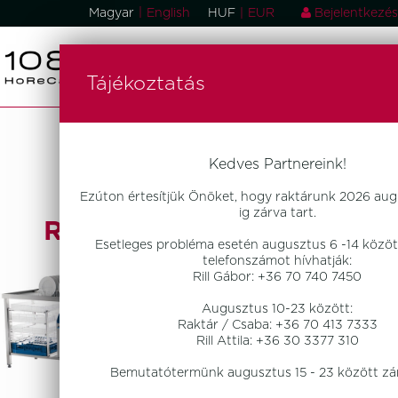
|
Magyar
English
HUF
|
EUR
Bejelentkezés
Tájékoztatás
Konyhai Gépek,
Kedves Partnereink!
Berendezések,
Ezúton értesítjük Önöket, hogy raktárunk 2026 aug
ig zárva tart.
Rozsdamentes Bútorok
Esetleges probléma esetén augusztus 6 -14 között
telefonszámot hívhatják:
Rill Gábor: +36 70 740 7450
Augusztus 10-23 között:
Raktár / Csaba: +36 70 413 7333
Rill Attila: +36 30 3377 310
Bemutatótermünk augusztus 15 - 23 között zár