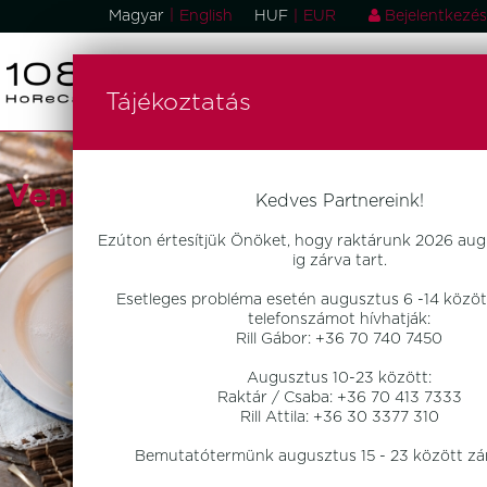
|
Magyar
English
HUF
|
EUR
Bejelentkezés
Tájékoztatás
Vendéglátóipari Eszközök
Kedves Partnereink!
Ezúton értesítjük Önöket, hogy raktárunk 2026 aug
ig zárva tart.
Esetleges probléma esetén augusztus 6 -14 között
telefonszámot hívhatják:
Rill Gábor: +36 70 740 7450
Augusztus 10-23 között:
Raktár / Csaba: +36 70 413 7333
Rill Attila: +36 30 3377 310
Bemutatótermünk augusztus 15 - 23 között zár