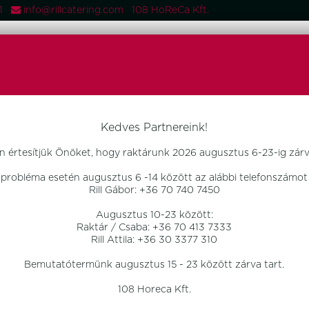
081
info@rillcatering.com 108 HoReCa Kft.
 TERMÉKEK
FŐOLDAL
TERMÉKEK
OTTHON DESIGN
ÚJD
dszer
Kedves Partnereink!
Inovativ Büfé Rendszer
n értesítjük Önöket, hogy raktárunk 2026 augusztus 6-23-ig zárva
Funkció:
 probléma esetén augusztus 6 -14 között az alábbi telefonszámot 
Rill Gábor: +36 70 740 7450
Kiemelés és/vagy tárolás (kiemel
A magasító, magasítóként önmag
Augusztus 10-23 között:
tálcákkal, edényekkel is használh
Raktár / Csaba: +36 70 413 7333
A kiemelő a magasítóval, különfél
Rill Attila: +36 30 3377 310
A kiemelő tároló rendszer, szoba 
alkalmas.
Bemutatótermünk augusztus 15 - 23 között zárva tart.
108 Horeca Kft.