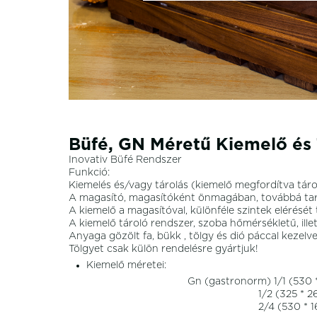
Büfé, GN Méretű Kiemelő és
Inovativ Büfé Rendszer
Funkció:
Kiemelés és/vagy tárolás (kiemelő megfordítva táro
A magasító, magasítóként önmagában, továbbá tartó
A kiemelő a magasítóval, különféle szintek elérését 
A kiemelő tároló rendszer, szoba hőmérsékletű, illet
Anyaga gözölt fa, bükk , tölgy és dió páccal kezelve
Tölgyet csak külön rendelésre gyártjuk!
Kiemelő méretei:
Gn (gastronorm) 1/1 (530 * 32
1/2 (325 * 265*55
2/4 (530 * 162,5*5