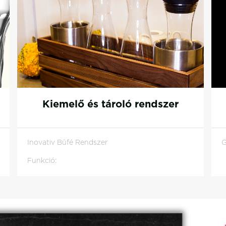
Kiemelő és tároló rendszer
Inovativ Büfé Rendszer
G
Funkció:
Kiemelés és/vagy tárolás (kiemelő megfordítva
tároló),
A magasító, magasítóként önmagában, továbbá
tartókeretként Gn méretű tálakkal, tálcákkal,
edényekkel is használható.
A kiemelő a magasítóval, különféle szintek