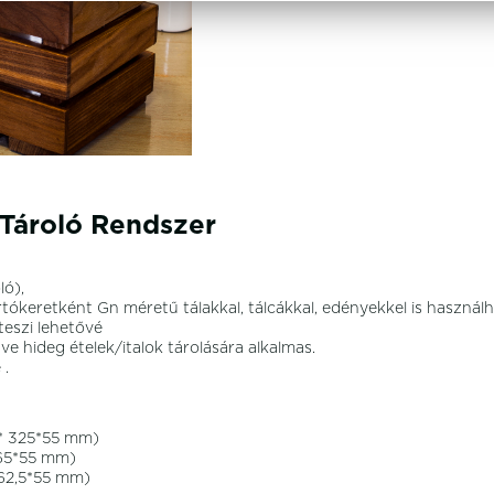
 Tároló Rendszer
ló),
keretként Gn méretű tálakkal, tálcákkal, edényekkel is használh
teszi lehetővé
ve hideg ételek/italok tárolására alkalmas.
 .
5*55 mm)
 mm)
5 mm)