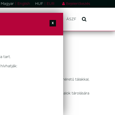
|
Magyar
English
HUF
|
EUR
Bejelentkezés
ONSÁGOK
RÓLUNK
KAPCSOLAT
ÁSZF
X
 tart.
hívhatják:
ő megfordítva tároló),
ában, továbbá tartókeretként Gn méretű tálakkal,
ató.
e szintek elérését teszi lehetővé
hőmérsékletű, illetve hideg ételek/italok tárolására